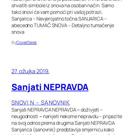
shvatiti simbole iz snova na osoban način. Samo
tako snovi će vam pomoći pri vašoj potrazi.
Sanjarica – Nevjerojatno točna SANJARICA –
abecedno TUMAČ SNOVA – Detaljno tumačenje
snova
By
CoverDesk
27. ožujka 2019.
Sanjati NEPRAVDA
SNOVI N – SANOVNIK
Sanjati NEPRAVDA NEPRAVDA ~ doživjeti –
neugodnosti ~ nanijeti nekome nepravdu – pripazite
na svoj odnos prema drugima Sanjati NEPRAVDA
Sanjarica (sanovnik) predstavlja smjernicu kako