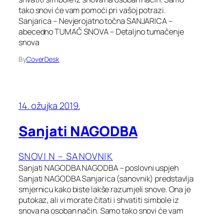
tako snovi će vam pomoći pri vašoj potrazi.
Sanjarica – Nevjerojatno točna SANJARICA –
abecedno TUMAČ SNOVA – Detaljno tumačenje
snova
By
CoverDesk
14. ožujka 2019.
Sanjati NAGODBA
SNOVI N – SANOVNIK
Sanjati NAGODBA NAGODBA – poslovni uspjeh
Sanjati NAGODBA Sanjarica (sanovnik) predstavlja
smjernicu kako biste lakše razumjeli snove. Ona je
putokaz, ali vi morate čitati i shvatiti simbole iz
snova na osoban način. Samo tako snovi će vam