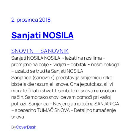
2. prosinca 2018.
Sanjati NOSILA
SNOVI N – SANOVNIK
Sanjati NOSILA NOSILA ~ ležati na nosilima –
promjene na bolje ~ vidjeti – dobitak ~ nositi nekoga
– uzalud se trudite Sanjati NOSILA
Sanjarica (sanovnik) predstavlja smjernicu kako
biste lakše razumjeli snove. Ona je putokaz, ali vi
morate čitati i shvatiti simbole iz snova na osoban
način. Samo tako snovi će vam pomoći pri vašoj
potrazi. Sanjarica – Nevjerojatno točna SANJARICA
– abecedno TUMAČ SNOVA – Detaljno tumačenje
snova
By
CoverDesk