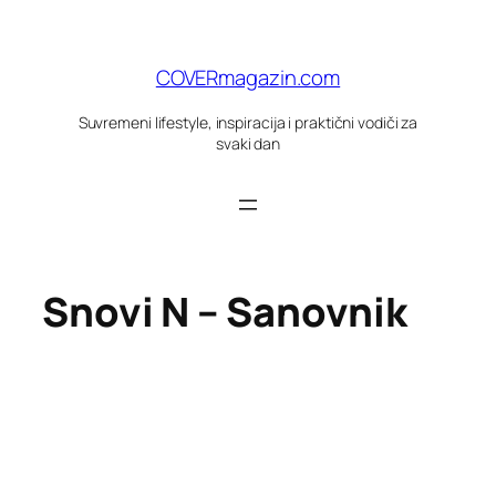
Skoči
do
sadržaja
COVERmagazin.com
Suvremeni lifestyle, inspiracija i praktični vodiči za
svaki dan
Snovi N – Sanovnik