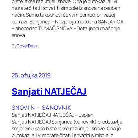
biste lakše razumjeli snove. Ona je putokaz, ali vi
morate čitati i shvatiti simbole iz snova na osoban
način. Samo tako snovi će vam pomoći pri vašoj
potrazi. Sanjarica – Nevjerojatno točna SANJARICA
– abecedno TUMAČ SNOVA – Detaljno tumačenje
snova
By
CoverDesk
25. ožujka 2019.
Sanjati NATJEČAJ
SNOVI N – SANOVNIK
Sanjati NATJEČAJ NATJEČAJ – uspjeh
Sanjati NATJEČAJ Sanjarica (sanovnik) predstavlja
smjernicu kako biste lakše razumjeli snove. Ona je
putokaz, ali vi morate čitati i shvatiti simbole iz