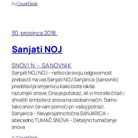
By
CoverDesk
30. prosinca 2018.
Sanjati NOJ
SNOVI N – SANOVNIK
Sanjati NOJ NOJ – netko će svoju odgovornost
prebaciti na vas Sanjati NOJ Sanjarica (sanovnik)
predstavlja smjernicu kako biste lakše
razumjeli snove. Ona je putokaz, ali vi morate čitati i
shvatiti simbole iz snova na osoban način. Samo
tako snovi će vam pomoći pri vašoj potrazi.
Sanjarica – Nevjerojatno točna SANJARICA –
abecedno TUMAČ SNOVA – Detaljno tumačenje
snova
By
CoverDesk