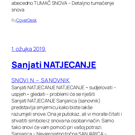
abecedno TUMAČ SNOVA – Detaljno tumačenje
snova
By
CoverDesk
1. ožujka 2019.
Sanjati NATJECANJE
SNOVI N – SANOVNIK
Sanjati NATJECANJE NATJECANJE ~ sudjelovati –
uspjeh ~ gledati – problemi će se riješiti
Sanjati NATJECANJE Sanjarica (sanovnik)
predstavlja smjernicu kako biste lakše
razumjeli snove. Ona je putokaz, ali vi morate čitati i
shvatiti simbole iz snova na osoban način. Samo
tako snovi će vam pomoći pri vašoj potrazi.
Sanjarica – Nevjerojatno točna SANJARICA –