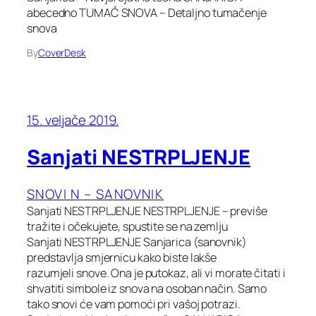
abecedno TUMAČ SNOVA – Detaljno tumačenje
snova
By
CoverDesk
15. veljače 2019.
Sanjati NESTRPLJENJE
SNOVI N – SANOVNIK
Sanjati NESTRPLJENJE NESTRPLJENJE – previše
tražite i očekujete, spustite se na zemlju
Sanjati NESTRPLJENJE Sanjarica (sanovnik)
predstavlja smjernicu kako biste lakše
razumjeli snove. Ona je putokaz, ali vi morate čitati i
shvatiti simbole iz snova na osoban način. Samo
tako snovi će vam pomoći pri vašoj potrazi.