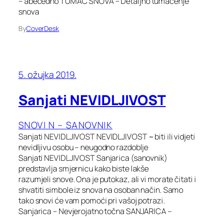
– abecedno TUMAČ SNOVA – Detaljno tumačenje
snova
By
CoverDesk
5. ožujka 2019.
Sanjati NEVIDLJIVOST
SNOVI N – SANOVNIK
Sanjati NEVIDLJIVOST NEVIDLJIVOST ~ biti ili vidjeti
nevidljivu osobu – neugodno razdoblje
Sanjati NEVIDLJIVOST Sanjarica (sanovnik)
predstavlja smjernicu kako biste lakše
razumjeli snove. Ona je putokaz, ali vi morate čitati i
shvatiti simbole iz snova na osoban način. Samo
tako snovi će vam pomoći pri vašoj potrazi.
Sanjarica – Nevjerojatno točna SANJARICA –