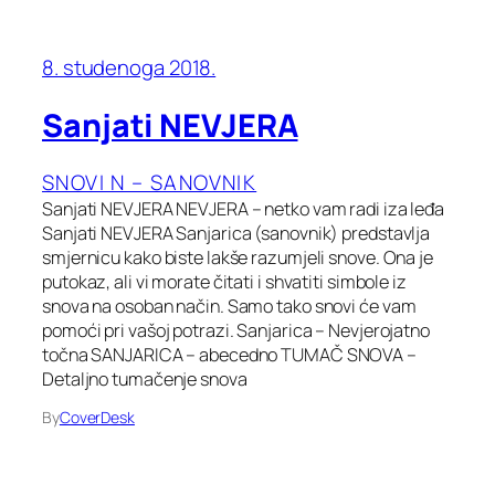
8. studenoga 2018.
Sanjati NEVJERA
SNOVI N – SANOVNIK
Sanjati NEVJERA NEVJERA – netko vam radi iza leđa
Sanjati NEVJERA Sanjarica (sanovnik) predstavlja
smjernicu kako biste lakše razumjeli snove. Ona je
putokaz, ali vi morate čitati i shvatiti simbole iz
snova na osoban način. Samo tako snovi će vam
pomoći pri vašoj potrazi. Sanjarica – Nevjerojatno
točna SANJARICA – abecedno TUMAČ SNOVA –
Detaljno tumačenje snova
By
CoverDesk