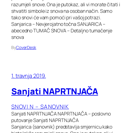
razumjeli snove. Ona je putokaz, ali vi morate čitati i
shvatiti simbole iz snova na osoban način. Samo
tako snovi će vam pomoći pri vašoj potrazi.
Sanjarica – Nevjerojatno točna SANJARICA –
abecedno TUMAČ SNOVA – Detaljno tumačenje
snova
By
CoverDesk
1. travnja 2019.
Sanjati NAPRTNJAČA
SNOVI N – SANOVNIK
Sanjati NAPRTNJAČA NAPRTNJAČA – poslovno
putovanje Sanjati NAPRTNJAČA
Sanjarica (sanovnik) predstavlja smjernicu kako