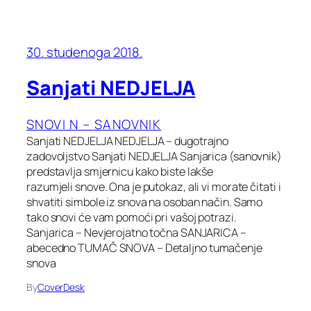
30. studenoga 2018.
Sanjati NEDJELJA
SNOVI N – SANOVNIK
Sanjati NEDJELJA NEDJELJA – dugotrajno
zadovoljstvo Sanjati NEDJELJA Sanjarica (sanovnik)
predstavlja smjernicu kako biste lakše
razumjeli snove. Ona je putokaz, ali vi morate čitati i
shvatiti simbole iz snova na osoban način. Samo
tako snovi će vam pomoći pri vašoj potrazi.
Sanjarica – Nevjerojatno točna SANJARICA –
abecedno TUMAČ SNOVA – Detaljno tumačenje
snova
By
CoverDesk