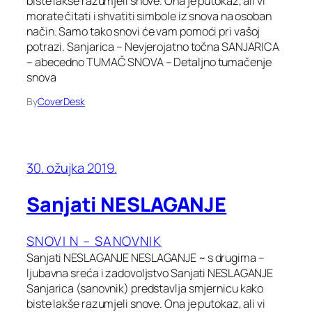
biste lakše razumjeli snove. Ona je putokaz, ali vi
morate čitati i shvatiti simbole iz snova na osoban
način. Samo tako snovi će vam pomoći pri vašoj
potrazi. Sanjarica – Nevjerojatno točna SANJARICA
– abecedno TUMAČ SNOVA – Detaljno tumačenje
snova
By
CoverDesk
30. ožujka 2019.
Sanjati NESLAGANJE
SNOVI N – SANOVNIK
Sanjati NESLAGANJE NESLAGANJE ~ s drugima –
ljubavna sreća i zadovoljstvo Sanjati NESLAGANJE
Sanjarica (sanovnik) predstavlja smjernicu kako
biste lakše razumjeli snove. Ona je putokaz, ali vi