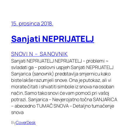
15. prosinca 2018.
Sanjati NEPRIJATELJ
SNOVI N – SANOVNIK
Sanjati NEPRIJATELJ NEPRIJATELJ – problemi ~
svladati ga – poslovni uspjeh Sanjati NEPRIJATELJ
Sanjarica (sanovnik) predstavlja smjernicu kako
biste lakše razumjeli snove. Ona je putokaz, ali vi
morate čitati i shvatiti simbole iz snova na osoban
način. Samo tako snovi će vam pomoći pri vašoj
potrazi. Sanjarica – Nevjerojatno točna SANJARICA
– abecedno TUMAČ SNOVA – Detaljno tumačenje
snova
By
CoverDesk