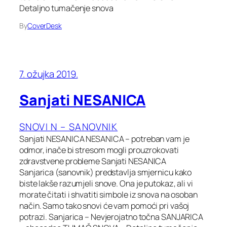
Detaljno tumačenje snova
By
CoverDesk
7. ožujka 2019.
Sanjati NESANICA
SNOVI N – SANOVNIK
Sanjati NESANICA NESANICA – potreban vam je
odmor, inače bi stresom mogli prouzrokovati
zdravstvene probleme Sanjati NESANICA
Sanjarica (sanovnik) predstavlja smjernicu kako
biste lakše razumjeli snove. Ona je putokaz, ali vi
morate čitati i shvatiti simbole iz snova na osoban
način. Samo tako snovi će vam pomoći pri vašoj
potrazi. Sanjarica – Nevjerojatno točna SANJARICA