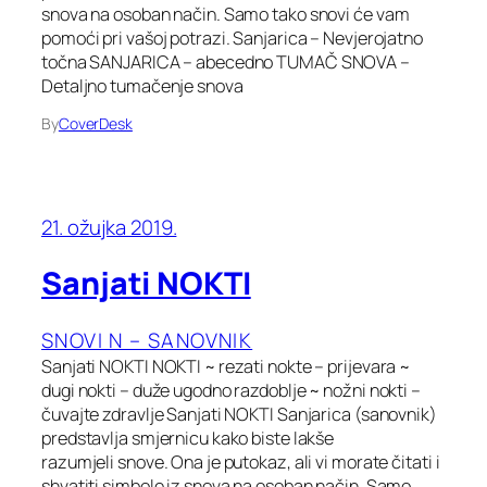
snova na osoban način. Samo tako snovi će vam
pomoći pri vašoj potrazi. Sanjarica – Nevjerojatno
točna SANJARICA – abecedno TUMAČ SNOVA –
Detaljno tumačenje snova
By
CoverDesk
21. ožujka 2019.
Sanjati NOKTI
SNOVI N – SANOVNIK
Sanjati NOKTI NOKTI ~ rezati nokte – prijevara ~
dugi nokti – duže ugodno razdoblje ~ nožni nokti –
čuvajte zdravlje Sanjati NOKTI Sanjarica (sanovnik)
predstavlja smjernicu kako biste lakše
razumjeli snove. Ona je putokaz, ali vi morate čitati i
shvatiti simbole iz snova na osoban način. Samo