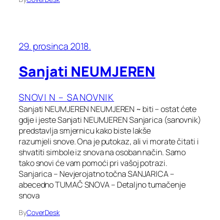
29. prosinca 2018.
Sanjati NEUMJEREN
SNOVI N – SANOVNIK
Sanjati NEUMJEREN NEUMJEREN ~ biti – ostat ćete
gdje i jeste Sanjati NEUMJEREN Sanjarica (sanovnik)
predstavlja smjernicu kako biste lakše
razumjeli snove. Ona je putokaz, ali vi morate čitati i
shvatiti simbole iz snova na osoban način. Samo
tako snovi će vam pomoći pri vašoj potrazi.
Sanjarica – Nevjerojatno točna SANJARICA –
abecedno TUMAČ SNOVA – Detaljno tumačenje
snova
By
CoverDesk