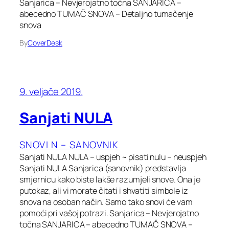
Sanjarica – Nevjerojatno točna SANJARICA –
abecedno TUMAČ SNOVA – Detaljno tumačenje
snova
By
CoverDesk
9. veljače 2019.
Sanjati NULA
SNOVI N – SANOVNIK
Sanjati NULA NULA – uspjeh ~ pisati nulu – neuspjeh
Sanjati NULA Sanjarica (sanovnik) predstavlja
smjernicu kako biste lakše razumjeli snove. Ona je
putokaz, ali vi morate čitati i shvatiti simbole iz
snova na osoban način. Samo tako snovi će vam
pomoći pri vašoj potrazi. Sanjarica – Nevjerojatno
točna SANJARICA – abecedno TUMAČ SNOVA –