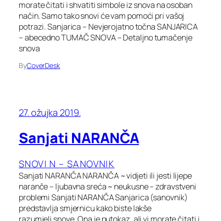
morate čitati i shvatiti simbole iz snova na osoban
način. Samo tako snovi će vam pomoći pri vašoj
potrazi. Sanjarica – Nevjerojatno točna SANJARICA
– abecedno TUMAČ SNOVA – Detaljno tumačenje
snova
By
CoverDesk
27. ožujka 2019.
Sanjati NARANČA
SNOVI N – SANOVNIK
Sanjati NARANČA NARANČA ~ vidjeti ili jesti lijepe
naranče – ljubavna sreća ~ neukusne – zdravstveni
problemi Sanjati NARANČA Sanjarica (sanovnik)
predstavlja smjernicu kako biste lakše
razumjeli snove. Ona je putokaz, ali vi morate čitati i