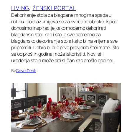
LIVING
, 
ŽENSKI PORTAL
Dekoriranje stola za blagdane mnogima spada u
rutinu i podrazumijeva se za svečane obroke. Ispod
donosimo inspiracije kako moderno dekorirati
blagdanski stol, kao i što je sve potrebno za
blagdansko dekoriranje stola kako bi na vrijeme sve
pripremili. Dobro bi bilo prvo provjeriti što imate i što
se od prošlih godina može iskoristiti. Novi stil
uređenja stola može biti sličan kao prošle godine…
By
CoverDesk