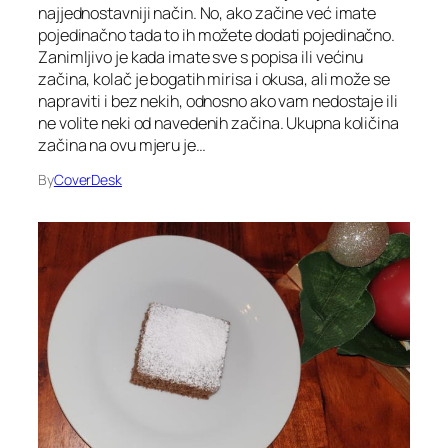
najjednostavniji način. No, ako začine već imate
pojedinačno tada to ih možete dodati pojedinačno.
Zanimljivo je kada imate sve s popisa ili većinu
začina, kolač je bogatih mirisa i okusa, ali može se
napraviti i bez nekih, odnosno ako vam nedostaje ili
ne volite neki od navedenih začina. Ukupna količina
začina na ovu mjeru je…
By
CoverDesk