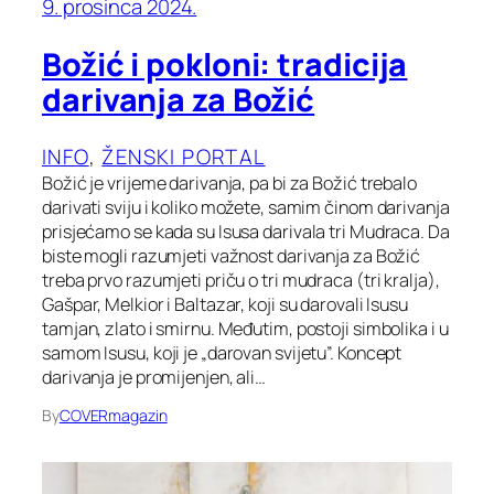
9. prosinca 2024.
Božić i pokloni: tradicija
darivanja za Božić
INFO
, 
ŽENSKI PORTAL
Božić je vrijeme darivanja, pa bi za Božić trebalo
darivati sviju i koliko možete, samim činom darivanja
prisjećamo se kada su Isusa darivala tri Mudraca. Da
biste mogli razumjeti važnost darivanja za Božić
treba prvo razumjeti priču o tri mudraca (tri kralja),
Gašpar, Melkior i Baltazar, koji su darovali Isusu
tamjan, zlato i smirnu. Međutim, postoji simbolika i u
samom Isusu, koji je „darovan svijetu”. Koncept
darivanja je promijenjen, ali…
By
COVERmagazin