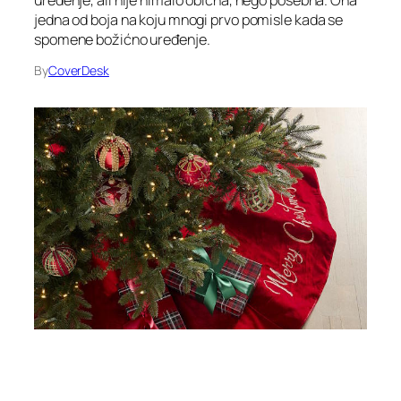
jedna od boja na koju mnogi prvo pomisle kada se
spomene božićno uređenje.
By
CoverDesk