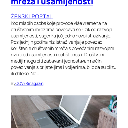
mreža i usamljenosti
ŽENSKI PORTAL
Kod mladih osoba koje provode više vremena na
društvenim mrežama povećava se rizik od razvoja
usamljenosti, sugerira još jedno novo istraživanje.
Posljednjih godina niz istraživanja je povezao
korištenje društvenih mreža s povećanim razvojem
rizika od usamljenosti i potištenosti. Društveni
mediji mogu biti zabavan i jednostavan način
povezivanja s prijateljima i voljenima, bilo da su blizu
ili daleko. No…
By
COVERmagazin