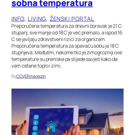
sobna temperatura
INFO
, 
LIVING
, 
ŽENSKI PORTAL
Preporučena temperatura za dnevni boravak je 21 C
stupanj, sve manje od 18 C je već premalo, a ispod 16
C se javljaju zdravstveni rizici za organizam.
Preporučena temperatura za spavaću sobu je 18 C
stupnjeva. Međutim, nekome tko je zimogrozniji ove
temperature su preniske pa slijede savjeti kako da
vam ostane toplo i zimi.
By
COVERmagazin