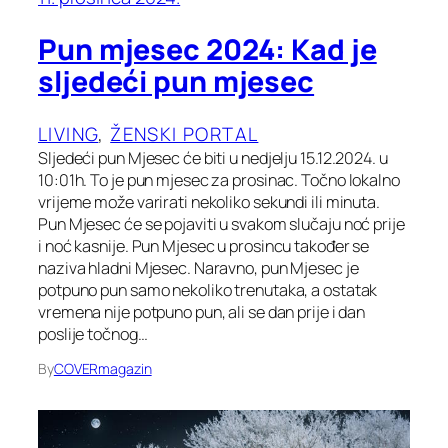
Pun mjesec 2024: Kad je
sljedeći pun mjesec
LIVING
, 
ŽENSKI PORTAL
Sljedeći pun Mjesec će biti u nedjelju 15.12.2024. u
10:01h. To je pun mjesec za prosinac. Točno lokalno
vrijeme može varirati nekoliko sekundi ili minuta.
Pun Mjesec će se pojaviti u svakom slučaju noć prije
i noć kasnije. Pun Mjesec u prosincu također se
naziva hladni Mjesec. Naravno, pun Mjesec je
potpuno pun samo nekoliko trenutaka, a ostatak
vremena nije potpuno pun, ali se dan prije i dan
poslije točnog…
By
COVERmagazin