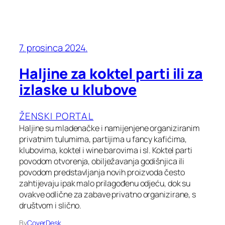
7. prosinca 2024.
Haljine za koktel parti ili za
izlaske u klubove
ŽENSKI PORTAL
Haljine su mladenačke i namijenjene organiziranim
privatnim tulumima, partijima u fancy kafićima,
klubovima, koktel i wine barovima i sl. Koktel parti
povodom otvorenja, obilježavanja godišnjica ili
povodom predstavljanja novih proizvoda često
zahtijevaju ipak malo prilagođenu odjeću, dok su
ovakve odlične za zabave privatno organizirane, s
društvom i slično.
By
CoverDesk