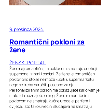
9. prosinca 2024.
Romantični pokloni za
žene
ŽENSKI PORTAL
Žene najromantičnijim poklonom smatraju one koji
su personalizirani i osobni. Za žene je romantičan
poklon ono što se ne može kupiti u supermarketu,
nego se treba naručiti posebno za nju.
Personaliziranim poklonima pokazujete kako vam je
stalo i da poznajete nekog. Žene romantičnim
poklonom ne smatraju kućne uređaje, parfem i
cvijeće. Isto tako u većini slučajeva ne smatraju