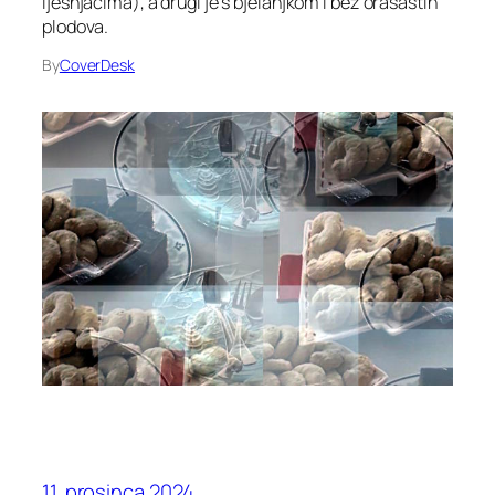
lješnjacima), a drugi je s bjelanjkom i bez orašastih
plodova.
By
CoverDesk
11. prosinca 2024.