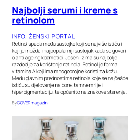
Najbolji serumi i kreme s
retinolom
INFO
, 
ŽENSKI PORTAL
Retinol spada među sastojke koji se najviše ističu i
koji je možda i najpopularniji sastojak kada se govori
o anti ageing kozmetici. Jesen i zima su najbolje
razdoblje za korištenje retinola. Retinol je forma
vitamina A koji ima mnogobrojne koristi za kožu.
Među glavnim prednostima retinola koje se najčešće
ističu su djelovanje na bore, tamne mrlje i
hiperpigmentaciju, te općenito na znakove starenja.
By
COVERmagazin