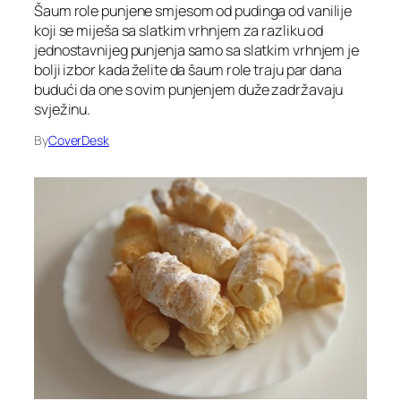
Šaum role punjene smjesom od pudinga od vanilije
koji se miješa sa slatkim vrhnjem za razliku od
jednostavnijeg punjenja samo sa slatkim vrhnjem je
bolji izbor kada želite da šaum role traju par dana
budući da one s ovim punjenjem duže zadržavaju
svježinu.
By
CoverDesk