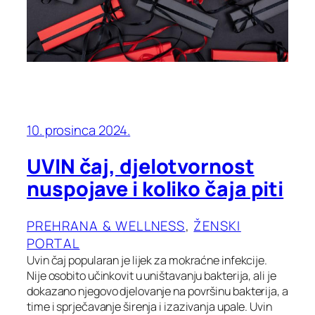
10. prosinca 2024.
UVIN čaj, djelotvornost
nuspojave i koliko čaja piti
PREHRANA & WELLNESS
, 
ŽENSKI
PORTAL
Uvin čaj popularan je lijek za mokraćne infekcije.
Nije osobito učinkovit u uništavanju bakterija, ali je
dokazano njegovo djelovanje na površinu bakterija, a
time i sprječavanje širenja i izazivanja upale. Uvin