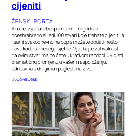
cijeniti
ŽENSKI PORTAL
Ako se osjećate bespomoćno, mrgodno i
obeshrabreno slijedi 100 stvari koje trebate cijeniti, a
i sami svakodnevno na popis možete dodati nešto
novo kada se nečega sjetite. Vježbajte zahvalnost
na ovim stvarima, te ćete u kratkom razdoblju vidjeti
dramatičnu promjenu u vašem raspoloženju,
odnosima s drugima i pogledu na život.
By
CoverDesk