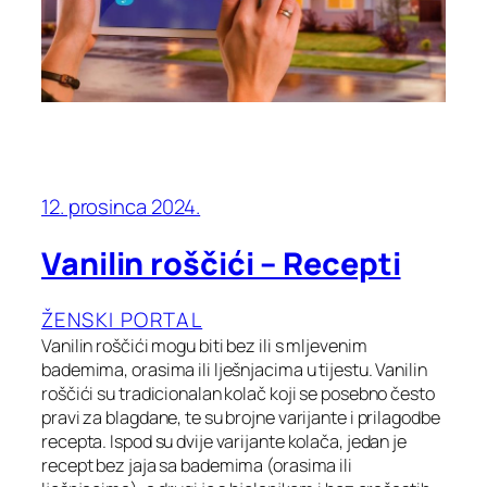
12. prosinca 2024.
Vanilin roščići – Recepti
ŽENSKI PORTAL
Vanilin roščići mogu biti bez ili s mljevenim
bademima, orasima ili lješnjacima u tijestu. Vanilin
roščići su tradicionalan kolač koji se posebno često
pravi za blagdane, te su brojne varijante i prilagodbe
recepta. Ispod su dvije varijante kolača, jedan je
recept bez jaja sa bademima (orasima ili