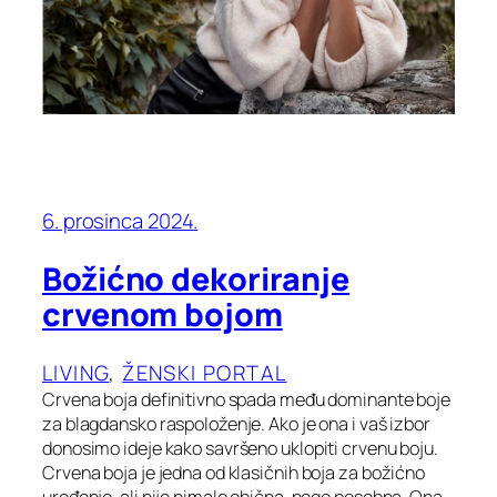
6. prosinca 2024.
Božićno dekoriranje
crvenom bojom
LIVING
, 
ŽENSKI PORTAL
Crvena boja definitivno spada među dominante boje
za blagdansko raspoloženje. Ako je ona i vaš izbor
donosimo ideje kako savršeno uklopiti crvenu boju.
Crvena boja je jedna od klasičnih boja za božićno
uređenje, ali nije nimalo obična, nego posebna. Ona