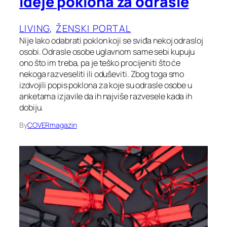
Ideje poklona za odrasle
LIVING
, 
ŽENSKI PORTAL
Nije lako odabrati poklon koji se sviđa nekoj odrasloj
osobi. Odrasle osobe uglavnom same sebi kupuju
ono što im treba, pa je teško procijeniti što će
nekoga razveseliti ili oduševiti. Zbog toga smo
izdvojili popis poklona za koje su odrasle osobe u
anketama izjavile da ih najviše razvesele kada ih
dobiju.
By
COVERmagazin