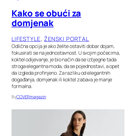
Kako se obući za
domjenak
LIFESTYLE
, 
ŽENSKI PORTAL
Odlična opcija je ako želite ostaviti dobar dojam,
fokusirati se na jednostavnost. U svojim počecima,
koktel odijevanje, je bio način da se izbjegne tada
stroga elegantna moda, da se pojednostavi, a opet
da izgleda profinjeno. Za razliku od elegantnih
događanja, domjenak ili koktel zabava je manje
formalna.
By
COVERmagazin