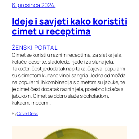
6. prosinca 2024.
Ideje i savjeti kako koristiti
cimet u receptima
ŽENSKI PORTAL
Cimet se koristi u raznim receptima, za slatka jela,
kolače, deserte, sladolede, rjeđe i za slana jela.
Također, čest je dodatak napitaka, čajeva, popularni
su s cimetom kuhano vino i sangria. Jedna od možda
najpopularnijih kombinacija s cimetom su jabuke, te
je cimet čest dodatak raznih jela, posebno kolača s
jabukom. Cimet se dobro slaže s čokoladom,
kakaom, medom…
By
CoverDesk