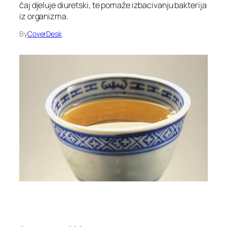
čaj djeluje diuretski, te pomaže izbacivanju bakterija
iz organizma.
By
CoverDesk