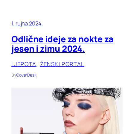
1. rujna 2024.
Odlične ideje za nokte za
jesen i zimu 2024.
LJEPOTA
, 
ŽENSKI PORTAL
By
CoverDesk