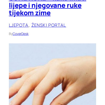
lijepe i njegovane ruke
tijekom zime
LJEPOTA
, 
ŽENSKI PORTAL
By
CoverDesk