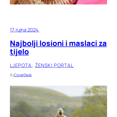
17. rujna 2024.
Najbolji losioni i maslaci za
tijelo
LJEPOTA
, 
ŽENSKI PORTAL
By
CoverDesk