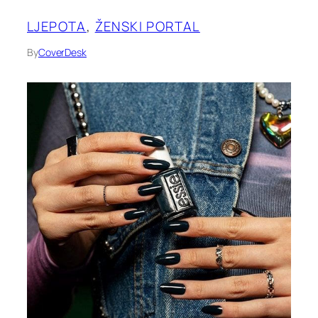
LJEPOTA
, 
ŽENSKI PORTAL
By
CoverDesk