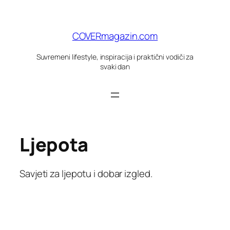
Skoči
do
sadržaja
COVERmagazin.com
Suvremeni lifestyle, inspiracija i praktični vodiči za
svaki dan
Ljepota
Savjeti za ljepotu i dobar izgled.