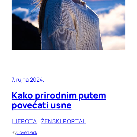
7. rujna 2024.
Kako prirodnim putem
povećati usne
LJEPOTA
, 
ŽENSKI PORTAL
By
CoverDesk