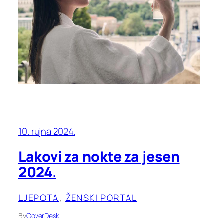
10. rujna 2024.
Lakovi za nokte za jesen
2024.
LJEPOTA
, 
ŽENSKI PORTAL
By
CoverDesk