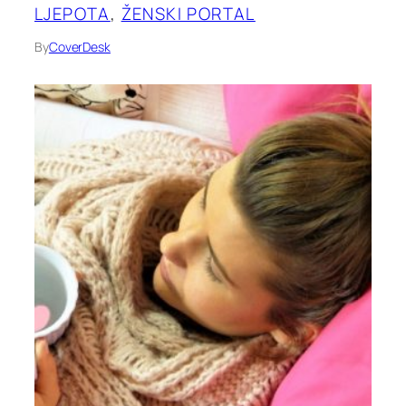
LJEPOTA
, 
ŽENSKI PORTAL
By
CoverDesk