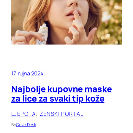
17. rujna 2024.
Najbolje kupovne maske
za lice za svaki tip kože
LJEPOTA
, 
ŽENSKI PORTAL
By
CoverDesk