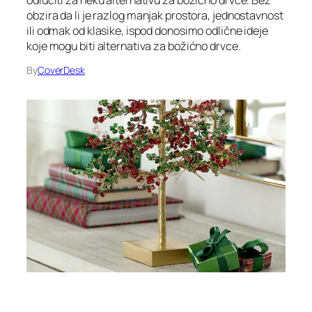
odlučiti za neku alternativu za božićno drvce. Bez
obzira da li je razlog manjak prostora, jednostavnost
ili odmak od klasike, ispod donosimo odlične ideje
koje mogu biti alternativa za božićno drvce.
By
CoverDesk