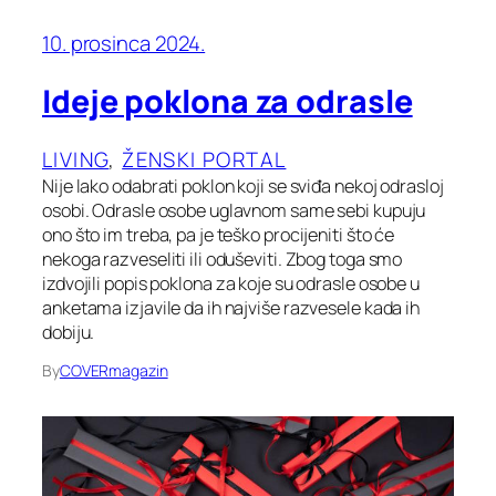
10. prosinca 2024.
Ideje poklona za odrasle
LIVING
, 
ŽENSKI PORTAL
Nije lako odabrati poklon koji se sviđa nekoj odrasloj
osobi. Odrasle osobe uglavnom same sebi kupuju
ono što im treba, pa je teško procijeniti što će
nekoga razveseliti ili oduševiti. Zbog toga smo
izdvojili popis poklona za koje su odrasle osobe u
anketama izjavile da ih najviše razvesele kada ih
dobiju.
By
COVERmagazin