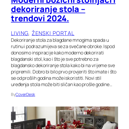
dekoriranje stola –
trendovi 2024.
LIVING
, 
ŽENSKI PORTAL
Dekoriranje stola za blagdane mnogima spada u
rutinu i podrazumijeva se za svečane obroke. Ispod
donosimo inspiracije kako moderno dekorirati
blagdanski stol, kao i što je sve potrebno za
blagdansko dekoriranje stola kako bi na vrijeme sve
pripremili. Dobro bi bilo prvo provjeriti što imate i što
se od prošlih godina može iskoristiti. Novi stil
uređenja stola može biti sličan kao prošle godine…
By
CoverDesk