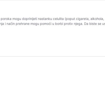
i poroka mogu doprinijeti nastanku celulita (poput cigareta, alkohola, ja
ja i način prehrane mogu pomoći u borbi protiv njega. Da biste se uspj
ulitna