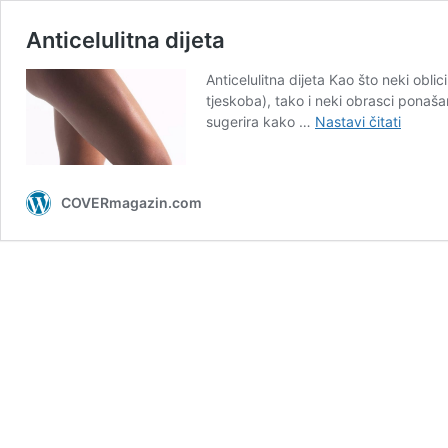
Anticelulitna dijeta
Anticelulitna dijeta Kao što neki oblic
tjeskoba), tako i neki obrasci ponašan
Anticel
sugerira kako …
Nastavi čitati
dijeta
COVERmagazin.com