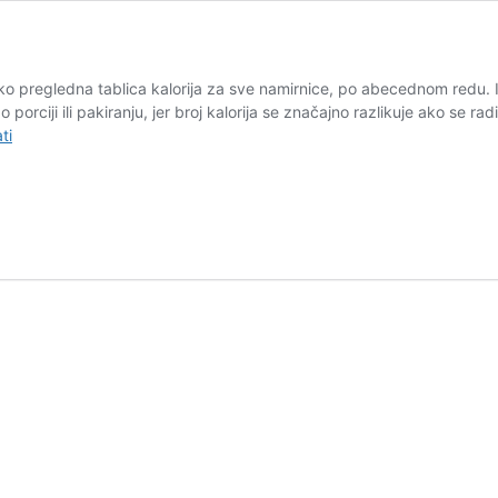
o pregledna tablica kalorija za sve namirnice, po abecednom redu.
 porciji ili pakiranju, jer broj kalorija se značajno razlikuje ako se r
Kalorije:
ti
pregledna
tablica
kalorija