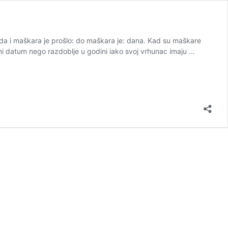
a i maškara je prošlo: do maškara je: dana. Kad su maškare
i datum nego razdoblje u godini iako svoj vrhunac imaju …