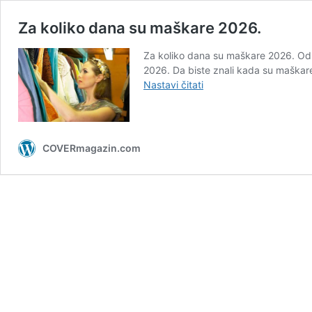
Za koliko dana su maškare 2026.
Za koliko dana su maškare 2026. Od 
2026. Da biste znali kada su maškar
Za
Nastavi čitati
koliko
dana
su
maškare
COVERmagazin.com
2026.