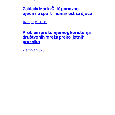
Zaklada Marin Čilić ponovno
ujedinila sport i humanost za djecu
14. srpnja 2026.
Problem prekomjernog korištenja
društvenih mreža preko ljetnih
praznika
7. srpnja 2026.