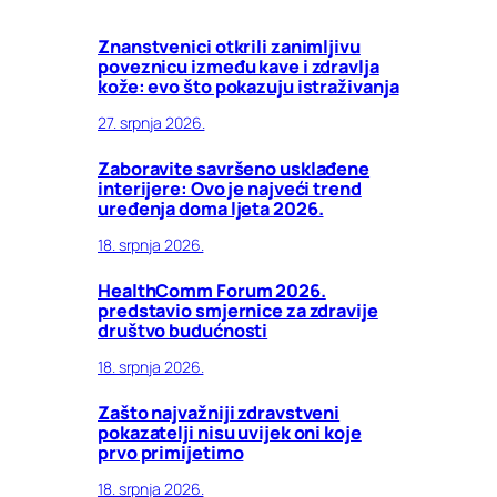
Znanstvenici otkrili zanimljivu
poveznicu između kave i zdravlja
kože: evo što pokazuju istraživanja
27. srpnja 2026.
Zaboravite savršeno usklađene
interijere: Ovo je najveći trend
uređenja doma ljeta 2026.
18. srpnja 2026.
HealthComm Forum 2026.
predstavio smjernice za zdravije
društvo budućnosti
18. srpnja 2026.
Zašto najvažniji zdravstveni
pokazatelji nisu uvijek oni koje
prvo primijetimo
18. srpnja 2026.