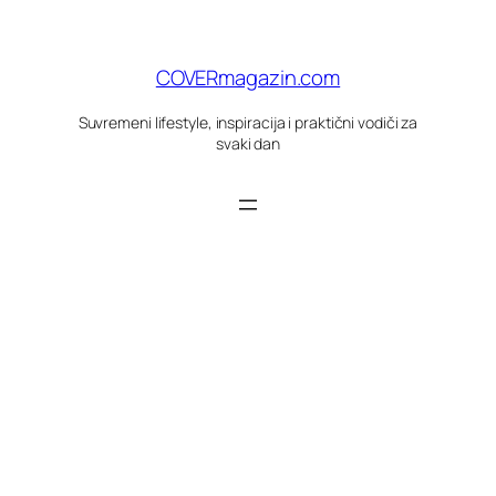
Skoči
do
sadržaja
COVERmagazin.com
Suvremeni lifestyle, inspiracija i praktični vodiči za
svaki dan